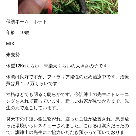
保護ネーム ポテト
年齢 10歳
MIX
未去勢
体重12Kgくらい ※柴犬くらいの大きさの子です。
体調は良好ですが、フィラリア陽性のため治療中です。治療
費は月１.２万くらいです
性格はとても明るく朗らかです。今訓練士の先生にトレーニ
ングを入れて貰っています。新しいお家が見つかるまで、先
生の元で過ごしています。
炎天下の中短い鎖に繋がれ、腐ったご飯が放置され、悪臭放
った環境からレスキューされました。こはるは満床だったの
で、訓練士の先生にご協力いただき預かって頂いておりま