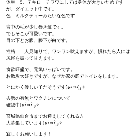
体重 5、７キロ チワワにしては身体が大きいためです
が、ダイエット中です。
色 ミルクティーみたいな色です
背中の毛が少し巻き髪です。
でもそこが可愛いです。
目の下とお腹、膝下が白です。
性格 人見知りで、ワンワン吠えますが、慣れたら人には
尻尾を振って甘えます。
食欲旺盛で、元気いっぱいです。
お散歩大好きですが、なぜか家の庭でトイレをします。
とにかく優しい子だそうです(๑•̀ㅂ•́)و✧
去勢の有無とワクチンについて
確認中(๑•̀ㅂ•́)و✧
宮城県仙台市までお迎えしてくれる方
大募集しています(๑•̀ㅂ•́)و✧
宜しくお願いします！